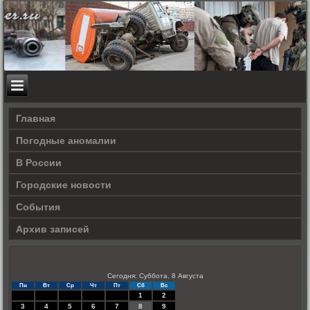
Главная
Погодные аномалии
В России
Городские новости
События
Архив записей
Сегодня: Суббота, 8 Августа
Пн
Вт
Ср
Чт
Пт
Сб
Вс
1
2
3
4
5
6
7
8
9