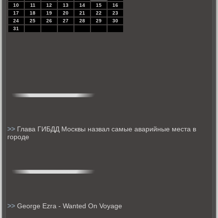
10
11
12
13
14
15
16
17
18
19
20
21
22
23
24
25
26
27
28
29
30
31
>>
Глава ГИБДД Москвы назвал самые аварийные места в
городе
>>
George Ezra - Wanted On Voyage