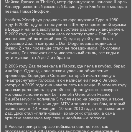
Майкла Джексона Thriller), мэтр французского шансона Шарль
Азнавур, известный джазовый басист Джон Клейтон и молодая
певица Никки Янофски.
Изабель Жеффруа родилась во французском Туре в 1980
году. В 2000 году она поступила в Школу современной музыки
в Бордо и начала выступать в составе различных ансамблей.
В 2002 году Изабель заменила солистку группы Don Diego,
исполняющей латинский рок. Среди друзей у нее было
прозвище Zaz, и контракт с Don Diego певица подписала
буквой Z - так прозвище стало ее псевдонимом. По словам
певицы, Zaz означает ее универсальный стиль, все виды и
пути музыки - от A до Z и обратно.
В 2006 году Zaz переехала в Париж, где пела в клубах, барах
и кабаре. Однажды она откликнулась на объявление
продюсера Керредина Солтани, который искал певицу с
«надтреснутым» голосом, и он написал ей песню Je veux,
которую в 2009 году она начала петь на улице. В этом же году
она выиграла финал крупнейшего французского конкурса
молодых исполнителей Le Tremplin Generation France
Bleu/Reservoir и получила 5 тысяч евро на раскрутку, а также
возможность снять клип для MTV и записать альбом, который
вышел спустя 14 месяцев - 10 мая 2010 года, под названием
Zaz. Диск стал «платиновым» во многих странах, а сама
артистка завоевала мир своим необычным голосом.
В России певица впервые побывала еще до того, как
прославилась: в 2008 году Zaz выступила с концертами на