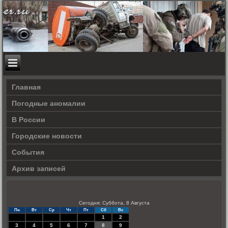
Главная
Погодные аномалии
В России
Городские новости
События
Архив записей
Сегодня: Суббота, 8 Августа
Пн
Вт
Ср
Чт
Пт
Сб
Вс
1
2
3
4
5
6
7
8
9