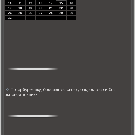
10
11
12
13
14
15
16
17
18
19
20
21
22
23
24
25
26
27
28
29
30
31
>>
Петербурженку, бросившую свою дочь, оставили без
бытовой техники