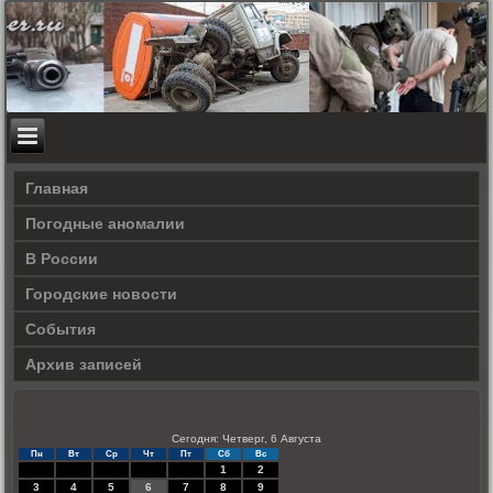
Главная
Погодные аномалии
В России
Городские новости
События
Архив записей
Сегодня: Четверг, 6 Августа
Пн
Вт
Ср
Чт
Пт
Сб
Вс
1
2
3
4
5
6
7
8
9