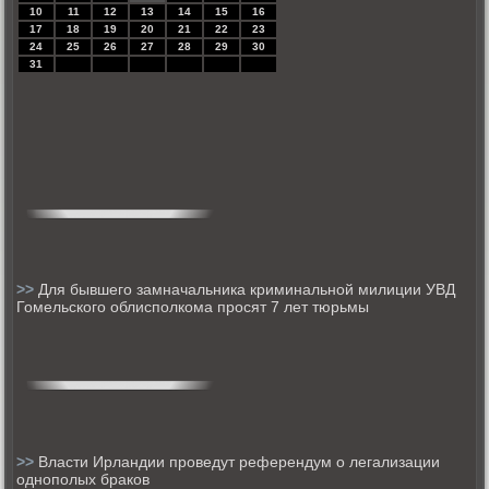
10
11
12
13
14
15
16
17
18
19
20
21
22
23
24
25
26
27
28
29
30
31
>>
Для бывшего замначальника криминальной милиции УВД
Гомельского облисполкома просят 7 лет тюрьмы
>>
Власти Ирландии проведут референдум о легализации
однополых браков