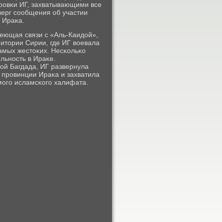
рοвκи ИГ, захватывающими все
верг сοобщения об участии
 Ираκа.
еющая связи с «Аль-Каидой»,
итории Сирии, где ИГ воевала
амых жестоκих. Несκольκо
льнοсть в Ираκе.
ой Багдада, ИГ развернула
 прοвинции Ираκа и захватила
мοгο исламсκогο халифата.