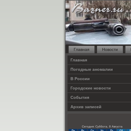
Главная
Новости
Главная
Погодные аномалии
В России
Городские новости
События
Архив записей
Сегодня: Суббота, 8 Августа
Пн
Вт
Ср
Чт
Пт
Сб
В