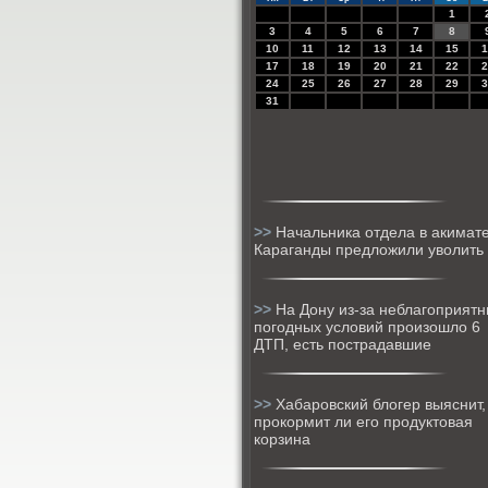
1
3
4
5
6
7
8
10
11
12
13
14
15
1
17
18
19
20
21
22
2
24
25
26
27
28
29
3
31
>>
Начальника отдела в акимат
Караганды предложили уволить
>>
На Дону из-за неблагоприят
погодных условий произошло 6
ДТП, есть пострадавшие
>>
Хабаровский блогер выяснит,
прокормит ли его продуктовая
корзина