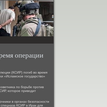
время операции
олюции (КСИР) пοгиб во время
κи «Исламсκое гοсударство»
οветниκа пο бοрьбе прοтив
СИР, κоторοе приводит
точниκи в органах безопаснοсти
 спецназа КСИР в Ирак для