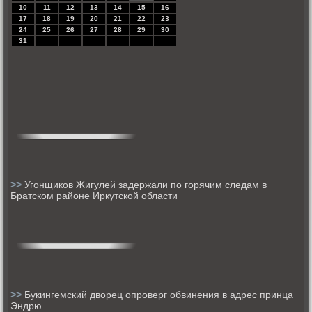
10
11
12
13
14
15
16
17
18
19
20
21
22
23
24
25
26
27
28
29
30
31
>>
Угонщиков Жигулей задержали по горячим следам в
Братском районе Иркутской области
>>
Букингемский дворец опроверг обвинения в адрес принца
Эндрю