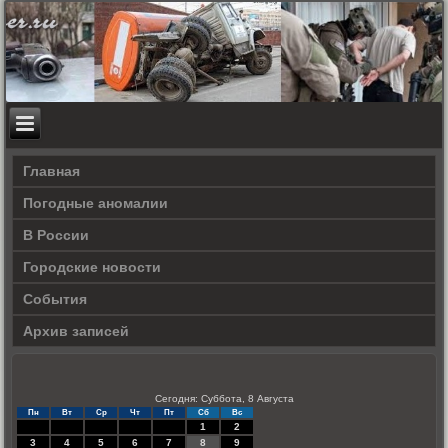
Главная
Погодные аномалии
В России
Городские новости
События
Архив записей
Сегодня: Суббота, 8 Августа
Пн
Вт
Ср
Чт
Пт
Сб
Вс
1
2
3
4
5
6
7
8
9