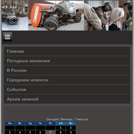
Главная
Погодные аномалии
В России
Городские новости
События
Архив записей
Сегодня: Пятница, 7 Августа
Пн
Вт
Ср
Чт
Пт
Сб
Вс
1
2
3
4
5
6
7
8
9