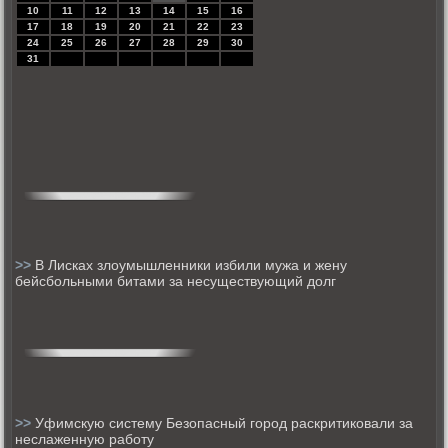
10
11
12
13
14
15
16
17
18
19
20
21
22
23
24
25
26
27
28
29
30
31
>>
В Лисках злоумышленники избили мужа и жену
бейсбольными битами за несуществующий долг
>>
Уфимскую систему Безопасный город раскритиковали за
неслаженную работу