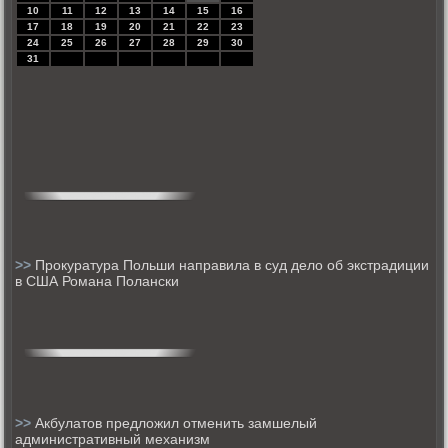
10
11
12
13
14
15
16
17
18
19
20
21
22
23
24
25
26
27
28
29
30
31
>>
Прокуратура Польши направила в суд дело об экстрадиции
в США Романа Полански
>>
Акбулатов предложил отменить замшелый
административный механизм