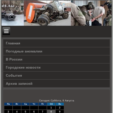
Главная
Погодные аномалии
В России
Городские новости
События
Архив записей
Сегодня: Суббота, 8 Августа
Пн
Вт
Ср
Чт
Пт
Сб
Вс
1
2
3
4
5
6
7
8
9