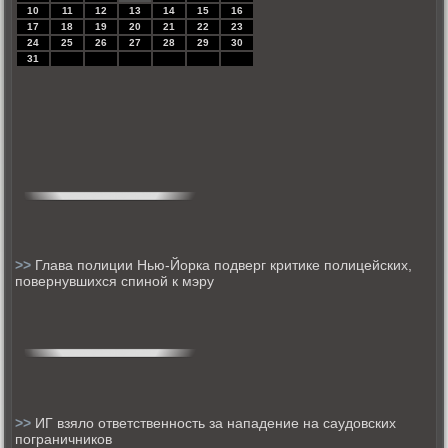
10
11
12
13
14
15
16
17
18
19
20
21
22
23
24
25
26
27
28
29
30
31
>>
Глава полиции Нью-Йорка подверг критике полицейских,
повернувшихся спиной к мэру
>>
ИГ взяло ответственность за нападение на саудовских
пограничников