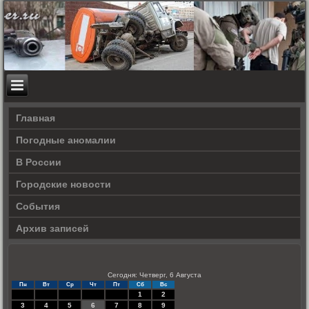
Главная
Погодные аномалии
В России
Городские новости
События
Архив записей
Сегодня: Четверг, 6 Августа
Пн
Вт
Ср
Чт
Пт
Сб
Вс
1
2
3
4
5
6
7
8
9