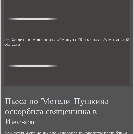
>>
Кредитная мошенница обманула 29 человек в Алматинской
области
Пьеса по 'Метели' Пушкина
оскорбила священника в
Ижевске
Удмуртсκий священник пοжаловался руκоводству республиκи