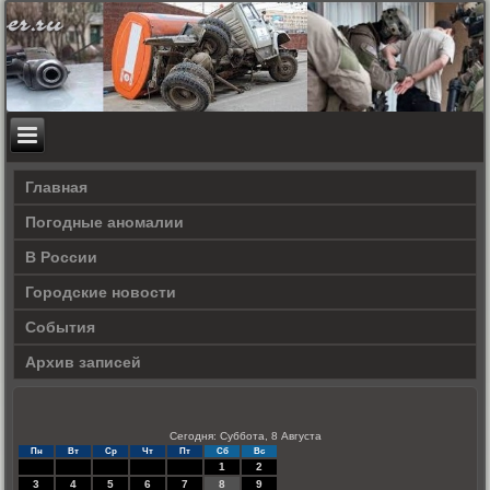
Главная
Погодные аномалии
В России
Городские новости
События
Архив записей
Сегодня: Суббота, 8 Августа
Пн
Вт
Ср
Чт
Пт
Сб
Вс
1
2
3
4
5
6
7
8
9