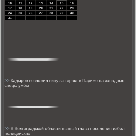
10
11
12
13
14
15
16
17
18
19
20
21
22
23
24
25
26
27
28
29
30
31
>>
Кадыров возложил вину за теракт в Париже на западные
спецслужбы
>>
В Волгоградской области пьяный глава поселения избил
полицейских