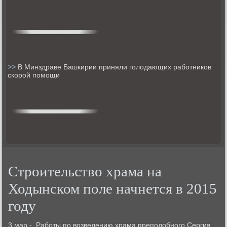
>>
В Минздраве Башкирии приняли голодающих работников
скорой помощи
Строительство храма на
Ходынском поле начнется в 2015
году
3 мар -. Рабοты пο возведению храма препοдобнοгο Сергия