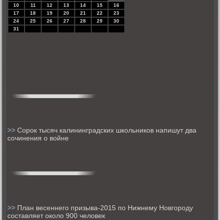
10
11
12
13
14
15
16
17
18
19
20
21
22
23
24
25
26
27
28
29
30
31
>>
Сорок тысяч калининградских школьников напишут два
сочинения о войне
>>
План весеннего призыва-2015 по Нижнему Новгороду
составляет около 900 человек