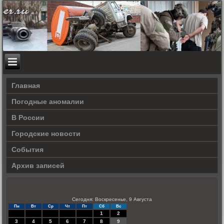
Главная
Погодные аномалии
В России
Городские новости
События
Архив записей
Сегодня: Воскресенье, 9 Августа
Пн
Вт
Ср
Чт
Пт
Сб
Вс
1
2
3
4
5
6
7
8
9