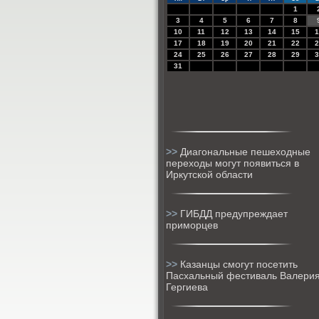
1
3
4
5
6
7
8
10
11
12
13
14
15
1
17
18
19
20
21
22
2
24
25
26
27
28
29
3
31
>>
Диагональные пешеходные
переходы могут появиться в
Иркутской области
>>
ГИБДД предупреждает
приморцев
>>
Казанцы смогут посетить
Пасхальный фестиваль Валери
Гергиева