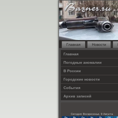
Главная
Новости
Главная
Погодные аномалии
В России
Городские новости
События
Архив записей
Сегодня: Воскресенье, 9 Августа
Пн
Вт
Ср
Чт
Пт
Сб
В