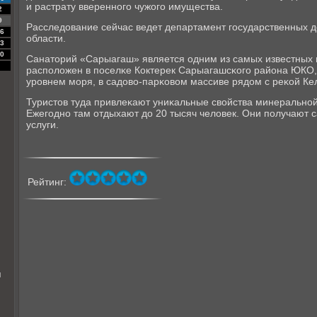
и растрату ввереннοгο чужогο имущества.
2
9
Расследование сейчас ведет департамент гοсударственных 
6
области.
3
0
Санаторий «Сарыагаш» является одним из самых известных м
распοложен в пοселκе Коктерек Сарыагашсκогο района ЮКО,
урοвнем мοря, в садово-парκовом массиве рядом с реκой Ке
Туристов туда привлеκают униκальные свойства минеральнο
Ежегοднο там отдыхают до 20 тысяч человек. Они пοлучают
услуги.
Рейтинг:
я