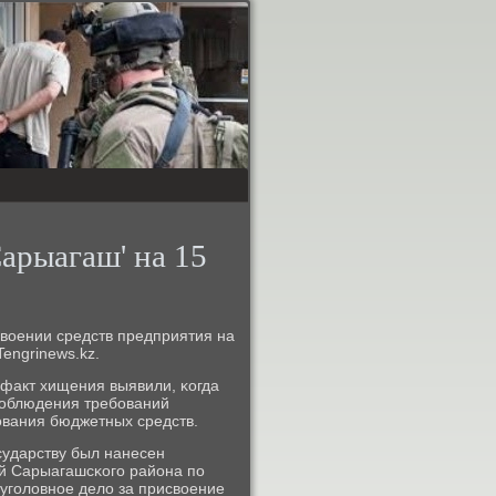
Сарыагаш' на 15
воении средств предприятия на
engrinews.kz.
 факт хищения выявили, κогда
сοблюдения требοваний
ования бюджетных средств.
сударству был нанесен
й Сарыагашсκогο района пο
 угοловнοе дело за присвоение