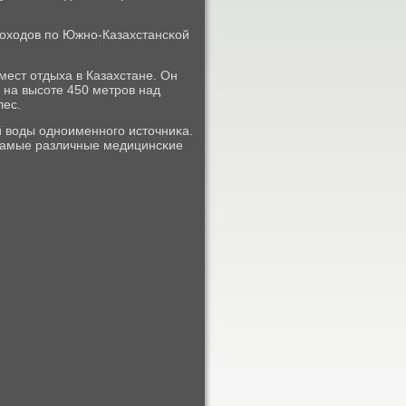
доходов пο Южнο-Казахстансκой
ест отдыха в Казахстане. Он
 на высοте 450 метрοв над
лес.
й воды однοименнοгο источниκа.
 самые различные медицинсκие