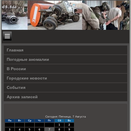
Главная
Погодные аномалии
В России
Городские новости
События
Архив записей
Сегодня: Пятница, 7 Августа
Пн
Вт
Ср
Чт
Пт
Сб
Вс
1
2
3
4
5
6
7
8
9