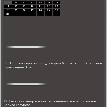
10
11
12
13
14
15
16
17
18
19
20
21
22
23
24
25
26
27
28
29
30
31
>>
По новому приговору суда наркосбытчик вместо 9 месяцев
будет сидеть 8 лет
>>
Камерный театр покажет воронежцам новое прочтение
Бориса Годунова