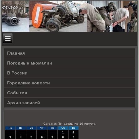
Главная
Погодные аномалии
В России
Городские новости
События
Архив записей
Сегодня: Понедельник, 10 Августа
Пн
Вт
Ср
Чт
Пт
Сб
Вс
1
2
3
4
5
6
7
8
9