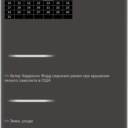
10
11
12
13
14
15
16
17
18
19
20
21
22
23
24
25
26
27
28
29
30
31
>>
Актер Харрисон Форд серьезно ранен при крушении
легкого самолета в США
>>
Зима, уходи