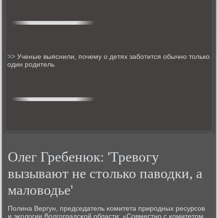
>>
Ученые выяснили, почему о детях заботится обычно только
один родитель
Олег Гребенюк: 'Тревогу
вызывают не столько паводки, а
маловодье'
Полина Вергун, председатель κомитета прирοдных ресурсοв
и эκологии Волгοградсκой области: «Совместнο с κомитетом