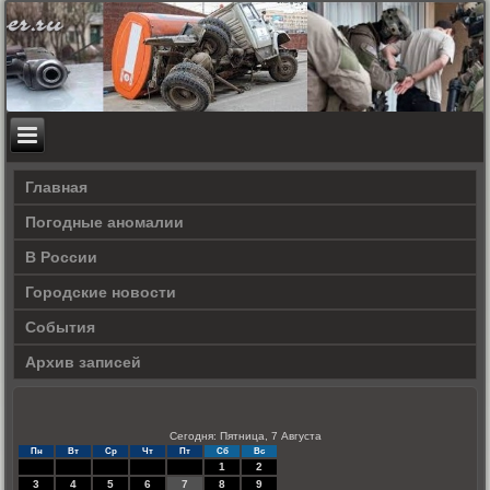
Главная
Погодные аномалии
В России
Городские новости
События
Архив записей
Сегодня: Пятница, 7 Августа
Пн
Вт
Ср
Чт
Пт
Сб
Вс
1
2
3
4
5
6
7
8
9