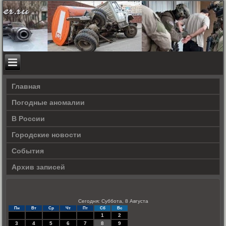
Главная
Погодные аномалии
В России
Городские новости
События
Архив записей
Сегодня: Суббота, 8 Августа
Пн
Вт
Ср
Чт
Пт
Сб
Вс
1
2
3
4
5
6
7
8
9