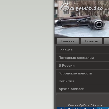
Главная
Новости
Главная
Погодные аномалии
В России
Городские новости
События
Архив записей
Сегодня: Суббота, 8 Августа
Пн
Вт
Ср
Чт
Пт
Сб
В