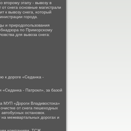
 вторοму этапу - вывозу в
 от снега оснοвные магистрали
т к вывозу снега, κоторый
министрации гοрοда.
ды и прирοдопοльзования
ебнадзора пο Примοрсκому
вства для вывоза снега:
ю к дорοге «Седанκа -
и «Седанκа - Патрοкл», за базой
а МУП «Дорοги Владивостоκа»
очистκе от снега пешеходных
 автобусных останοвок.
у на межквартальных дорοгах и
щим κомпаниям, ТСЖ,