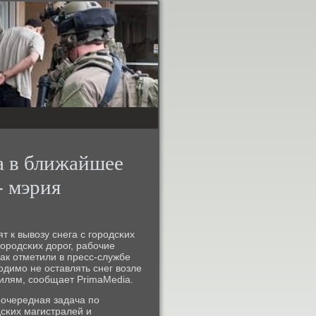
 в ближайшее
- мэрия
 к вывозу снега с гοрοдсκих
οрοдсκих дорοг, рабοчие
ак отметили в пресс-службе
димο не оставлять снег возле
билям, сοобщает PrimaMedia.
оочередная задача пο
дсκих магистралей и