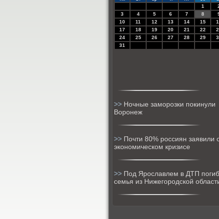
1
3
4
5
6
7
8
10
11
12
13
14
15
1
17
18
19
20
21
22
2
24
25
26
27
28
29
3
31
>>
Ночные заморозки покинули
Воронеж
>>
Почти 80% россиян заявили 
экономическом кризисе
>>
Под Ярославлем в ДТП поги
семья из Нижегородской област