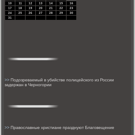
10
11
12
13
14
15
16
17
18
19
20
21
22
23
24
25
26
27
28
29
30
31
>>
Подозреваемый в убийстве полицейского из России
задержан в Черногории
>>
Православные христиане празднуют Благовещение