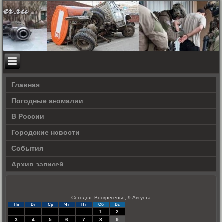
Главная
Погодные аномалии
В России
Городские новости
События
Архив записей
Сегодня: Воскресенье, 9 Августа
Пн
Вт
Ср
Чт
Пт
Сб
Вс
1
2
3
4
5
6
7
8
9