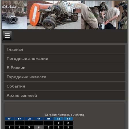
Главная
Погодные аномалии
В России
Городские новости
События
Архив записей
Сегодня: Четверг, 6 Августа
Пн
Вт
Ср
Чт
Пт
Сб
Вс
1
2
3
4
5
6
7
8
9