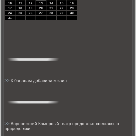
10
11
12
13
14
15
16
17
18
19
20
21
22
23
24
25
26
27
28
29
30
31
>>
К бананам добавили кокаин
>>
Воронежский Камерный театр представит спектакль о
природе лжи