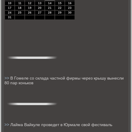
10
11
12
13
14
15
16
17
18
19
20
21
22
23
24
25
26
27
28
29
30
31
>>
В Гомеле со склада частной фирмы через крышу вынесли
80 пар коньков
>>
Лайма Вайкуле проведет в Юрмале свой фестиваль