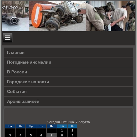
Главная
Погодные аномалии
В России
Городские новости
События
Архив записей
Сегодня: Пятница, 7 Августа
Пн
Вт
Ср
Чт
Пт
Сб
Вс
1
2
3
4
5
6
7
8
9