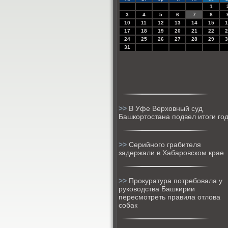
1
3
4
5
6
7
8
10
11
12
13
14
15
1
17
18
19
20
21
22
2
24
25
26
27
28
29
3
31
>>
В Уфе Верховный суд
Башкортостана подвел итоги го
>>
Серийного грабителя
задержали в Хабаровском крае
>>
Прокуратура потребовала у
руководства Башкирии
пересмотреть правила отлова
собак