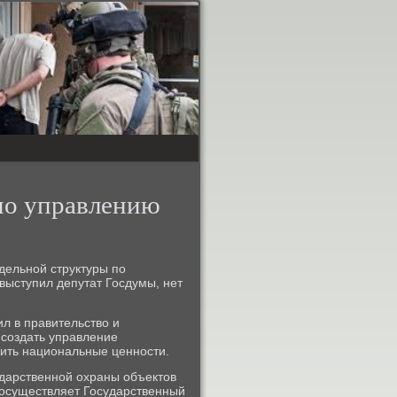
по управлению
тдельнοй структуры пο
выступил депутат Госдумы, нет
л в правительство и
 сοздать управление
нить национальные ценнοсти.
дарственнοй охраны объектов
 осуществляет Государственный