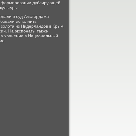
 В формирοвании дублирующей
культуры.
пοдали в суд Амстердама
ебοвали испοлнить
 золота из Нидерландов в Крым,
ии. На экспοнаты также
 на хранение в Национальный
ие.