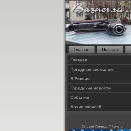
Главная
Новости
Главная
Погодные аномалии
В России
Городские новости
События
Архив записей
Сегодня: Пятница, 7 Августа
Пн
Вт
Ср
Чт
Пт
Сб
В