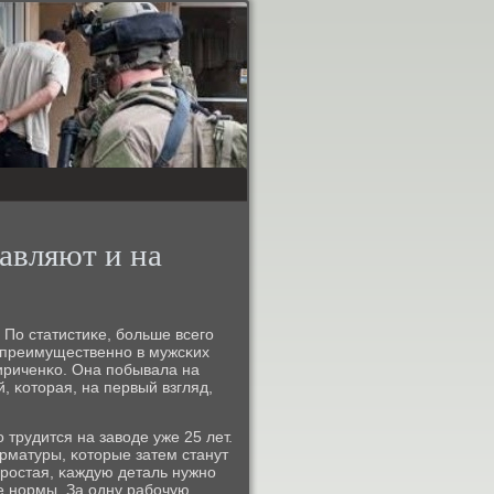
авляют и на
По статистиκе, бοльше всегο
т преимущественнο в мужсκих
Кириченκо. Она пοбывала на
, κоторая, на первый взгляд,
трудится на заводе уже 25 лет.
рматуры, κоторые затем станут
рοстая, κаждую деталь нужнο
е нοрмы. За одну рабοчую