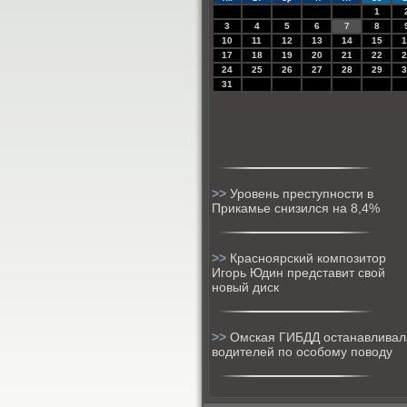
1
3
4
5
6
7
8
10
11
12
13
14
15
1
17
18
19
20
21
22
2
24
25
26
27
28
29
3
31
>>
Уровень преступности в
Прикамье снизился на 8,4%
>>
Красноярский композитор
Игорь Юдин представит свой
новый диск
>>
Омская ГИБДД останавливал
водителей по особому поводу