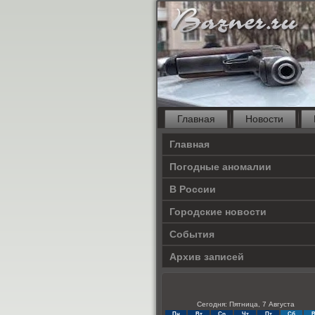
Главная
Новости
Главная
Погодные аномалии
В России
Городские новости
События
Архив записей
Сегодня: Пятница, 7 Августа
Пн
Вт
Ср
Чт
Пт
Сб
В