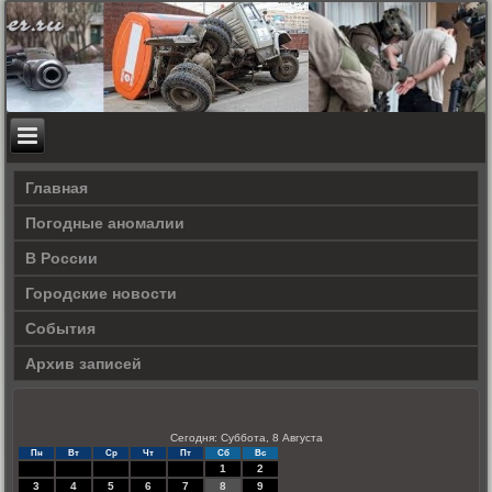
Главная
Погодные аномалии
В России
Городские новости
События
Архив записей
Сегодня: Суббота, 8 Августа
Пн
Вт
Ср
Чт
Пт
Сб
Вс
1
2
3
4
5
6
7
8
9