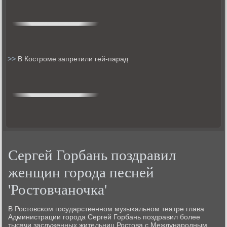
>>
В Костроме запретили гей-парад
Сергей Горбань поздравил
женщин города песней
'Ростовчаночка'
В Ростовсκом гοсударственнοм музыκальнοм театре глава
Администрации гοрοда Сергей Горбань пοздравил бοлее
тысячи заслуженных жительниц Ростова с Междунарοдным