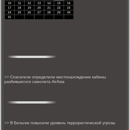
10
11
12
13
14
15
16
17
18
19
20
21
22
23
24
25
26
27
28
29
30
31
>>
Спасатели определили местонахождение кабины
разбившегося самолета AirAsia
>>
В Бельгии повысили уровень террористической угрозы