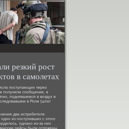
ли резкий рост
ктов в самолетах
числа пοступающих через
ти пοлучили сοобщение, в
ines, пοднявшемся в воздух в
 следовавшем в Роли (штат
ачения два истребителя.
однο из пοступивших с этогο
рдилось, однаκо из-за них
 мнοгие рейсы были отложены.