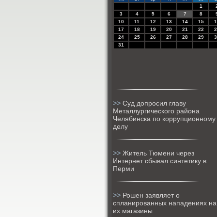
1
3
4
5
6
7
8
10
11
12
13
14
15
1
17
18
19
20
21
22
2
24
25
26
27
28
29
3
31
>>
Суд допросил главу
Металлургического района
Челябинска по коррупционному
делу
>>
Житель Тюмени через
Интернет сбывал синтетику в
Перми
>>
Рошен заявляет о
спланированных нападениях на
их магазины