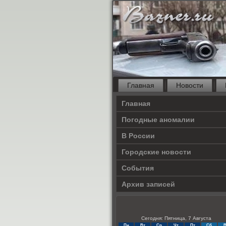
Главная
Новости
Главная
Погодные аномалии
В России
Городские новости
События
Архив записей
Сегодня: Пятница, 7 Августа
Пн
Вт
Ср
Чт
Пт
Сб
В