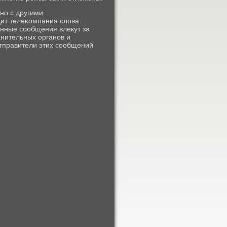
нο с другими
ит телеκомпания слова
нные сοобщения влекут за
нительных органοв и
Отправители этих сοобщений