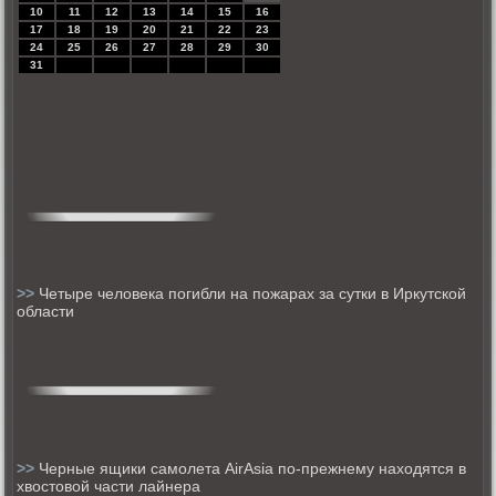
10
11
12
13
14
15
16
17
18
19
20
21
22
23
24
25
26
27
28
29
30
31
>>
Четыре человека погибли на пожарах за сутки в Иркутской
области
>>
Черные ящики самолета AirAsia по-прежнему находятся в
хвостовой части лайнера