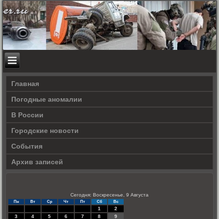
Главная
Погодные аномалии
В России
Городские новости
События
Архив записей
Сегодня: Воскресенье, 9 Августа
Пн
Вт
Ср
Чт
Пт
Сб
Вс
1
2
3
4
5
6
7
8
9