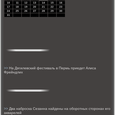
10
11
12
13
14
15
16
17
18
19
20
21
22
23
24
25
26
27
28
29
30
31
>>
На Дягилевский фестиваль в Пермь приедет Алиса
Фрейндлих
>>
Два наброска Сезанна найдены на оборотных сторонах его
акварелей