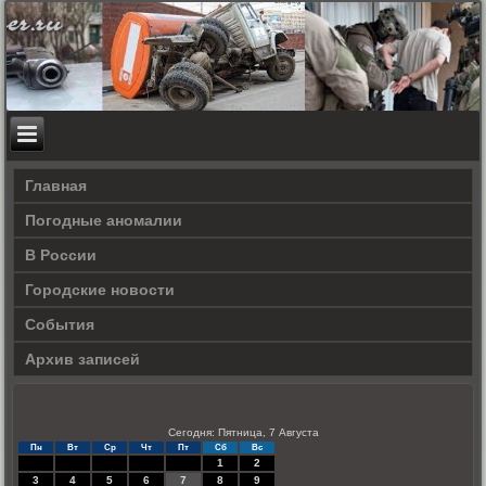
Главная
Погодные аномалии
В России
Городские новости
События
Архив записей
Сегодня: Пятница, 7 Августа
Пн
Вт
Ср
Чт
Пт
Сб
Вс
1
2
3
4
5
6
7
8
9