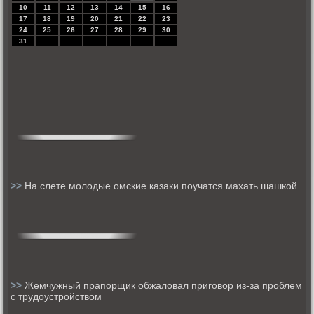
10
11
12
13
14
15
16
17
18
19
20
21
22
23
24
25
26
27
28
29
30
31
>>
На слете молодые омские казаки поучатся махать шашкой
>>
Жемчужный прапорщик обжаловал приговор из-за проблем
с трудоустройством