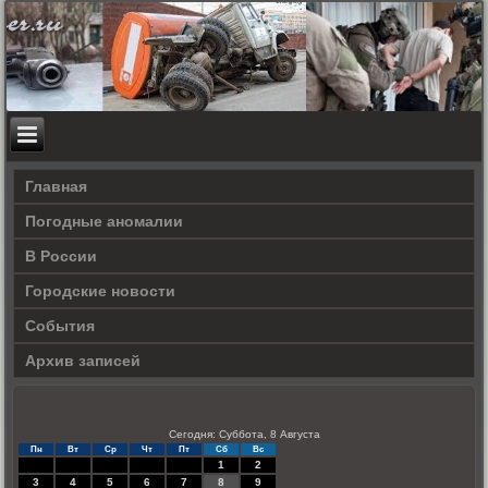
Главная
Погодные аномалии
В России
Городские новости
События
Архив записей
Сегодня: Суббота, 8 Августа
Пн
Вт
Ср
Чт
Пт
Сб
Вс
1
2
3
4
5
6
7
8
9