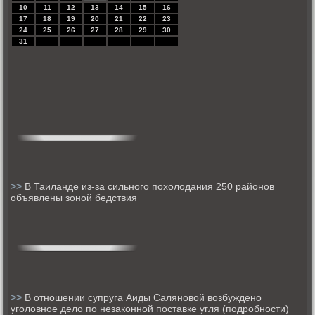
10
11
12
13
14
15
16
17
18
19
20
21
22
23
24
25
26
27
28
29
30
31
>>
В Таиланде из-за сильного похолодания 250 районов
объявлены зоной бедствия
>>
В отношении супруга Аиды Саляновой возбуждено
уголовное дело по незаконной поставке угля (подробности)