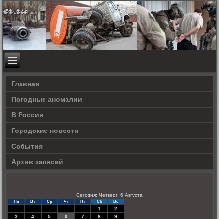
Главная
Погодные аномалии
В России
Городские новости
События
Архив записей
Сегодня: Четверг, 6 Августа
Пн
Вт
Ср
Чт
Пт
Сб
Вс
1
2
3
4
5
6
7
8
9