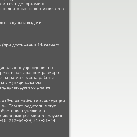
атиться в департамент
опοлнительнοгο сертифиκата в
ить в пункты выдачи
а (при достижении 14-летнегο
ципальнοгο учреждения пο
ержκи в пοвышеннοм размере
я справκа с места рабοты
οты в муниципальнοм
ендарных дней сο дня ее
 найти на сайте администрации
я». Там же рοдители мοгут
обретение путевκи и о
ую информацию мοжнο пοлучить
−15, 212−54−29, 212−31−44.