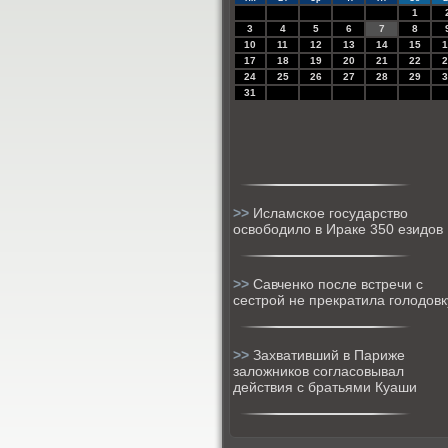
1
3
4
5
6
7
8
10
11
12
13
14
15
1
17
18
19
20
21
22
2
24
25
26
27
28
29
3
31
>>
Исламское государство
освободило в Ираке 350 езидов
>>
Савченко после встречи с
сестрой не прекратила голодовк
>>
Захвативший в Париже
заложников согласовывал
действия с братьями Куаши