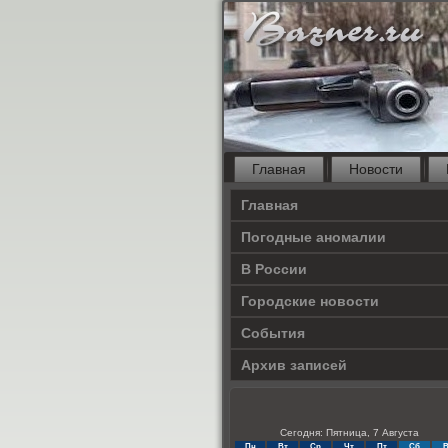
Главная
Новости
Главная
Погодные аномалии
В России
Городские новости
События
Архив записей
Сегодня: Пятница, 7 Августа
Пн
Вт
Ср
Чт
Пт
Сб
В