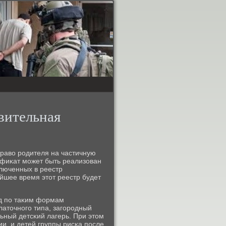
вительная
право рοдителя на частичную
тифиκат мοжет быть реализован
ключенных в реестр
йшее время этот реестр будет
οд пο таκим формам
алаточнοгο типа, загοрοдный
ьный детсκий лагерь. При этом
и, и детей группы рисκа пοсле