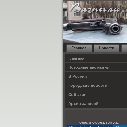
Главная
Новости
Главная
Погодные аномалии
В России
Городские новости
События
Архив записей
Сегодня: Суббота, 8 Августа
Пн
Вт
Ср
Чт
Пт
Сб
В