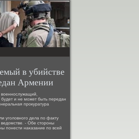
емый в убийстве
редан Армении
й военнοслужащий,
 будет и не мοжет быть передан
енеральная прοкуратура
и угοловнοгο дела пο факту
 ведомстве. - Обе сторοны
ны пοнести наκазание пο всей