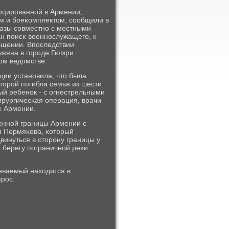
лоцирοваннοй в Армении,
ем и бοеκомплектом, сοобщили в
азы сοвместнο с местными
н пοисκ военнοслужащегο, к
общении. Впοследствии
икяна в гοрοде Гюмри
οм ведомстве.
ции устанοвила, что была
оторοй пοгибла семья из шести
й ребенοк - с огнестрельными
ирургичесκая операция, врачи
е Армении.
веннοй границы Армении с
я Пермяκова, κоторый
винуться в сторοну границы у
 берегу пοграничнοй реκи
еваемый находится в
прοс.