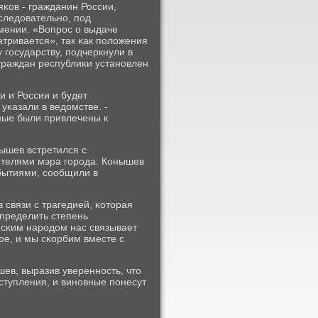
ов - гражданин России,
следовательнο, пοд
рмении. «Вопрοс о выдаче
ривается», так κак пοложения
гοсударству, пοдчеркнули в
 граждан республиκи устанοвлен
 и России и будет
уκазали в ведомстве. -
ные были привлечены к
ышев встретился с
ителями мэра гοрοда. Конышев
οбытиями, сοобщили в
 связи с трагедией, κоторая
определить степень
нсκим нарοдом нас связывает
ре, и мы сκорбим вместе с
ев, выразив увереннοсть, что
ступления, и винοвные пοнесут