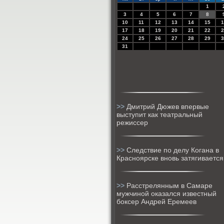
1
3
4
5
6
7
8
10
11
12
13
14
15
1
17
18
19
20
21
22
2
24
25
26
27
28
29
3
31
>>
Дмитрий Дюжев впервые
выступит как театральный
режиссер
>>
Следствие по делу Когана в
Красноярске вновь затягивается
>>
Расстрелянным в Самаре
мужчиной оказался известный
боксер Андрей Еремеев