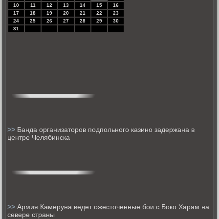
10
11
12
13
14
15
16
17
18
19
20
21
22
23
24
25
26
27
28
29
30
31
>>
Банда организаторов подпольного казино задержана в
центре Челябинска
>>
Армия Камеруна ведет ожесточенные бои с Боко Харам на
севере страны