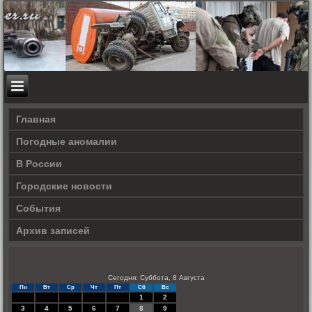
Главная
Погодные аномалии
В России
Городские новости
События
Архив записей
Сегодня: Суббота, 8 Августа
Пн
Вт
Ср
Чт
Пт
Сб
Вс
1
2
3
4
5
6
7
8
9