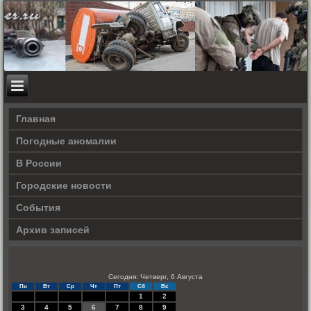
Главная
Погодные аномалии
В России
Городские новости
События
Архив записей
Сегодня: Четверг, 6 Августа
Пн
Вт
Ср
Чт
Пт
Сб
Вс
1
2
3
4
5
6
7
8
9