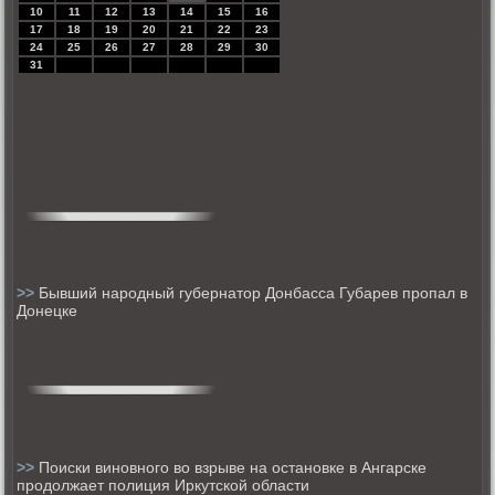
10
11
12
13
14
15
16
17
18
19
20
21
22
23
24
25
26
27
28
29
30
31
>>
Бывший народный губернатор Донбасса Губарев пропал в
Донецке
>>
Поиски виновного во взрыве на остановке в Ангарске
продолжает полиция Иркутской области