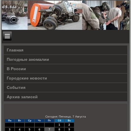
Главная
Погодные аномалии
В России
Городские новости
События
Архив записей
Сегодня: Пятница, 7 Августа
Пн
Вт
Ср
Чт
Пт
Сб
Вс
1
2
3
4
5
6
7
8
9