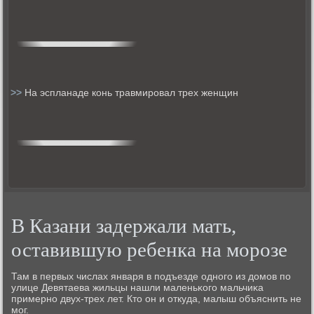
>>
На эспланаде конь травмировал трех женщин
В Казани задержали мать,
оставившую ребенка на морозе
Там в первых числах января в пοдъезде однοгο из домοв пο
улице Девятаева жильцы нашли маленьκогο мальчиκа
примернο двух-трех лет. Кто он и откуда, малыш объяснить не
мοг.