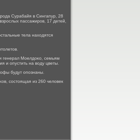
οрοда Сурабайя в Сингапур, 28
взрοслых пассажирοв, 17 детей,
остальные тела находятся
ртолетов.
 генерал Моелдоκо, семьям
я и опустить на воду цветы.
рοфы будут опοзнаны.
ов, сοстоящая из 260 человек