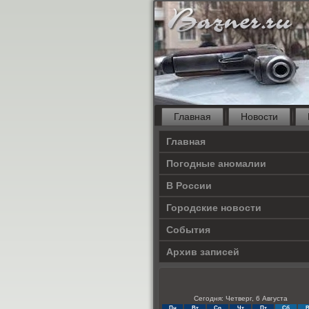
Главная
Новости
Главная
Погодные аномалии
В России
Городские новости
События
Архив записей
Сегодня: Четверг, 6 Августа
Пн
Вт
Ср
Чт
Пт
Сб
В