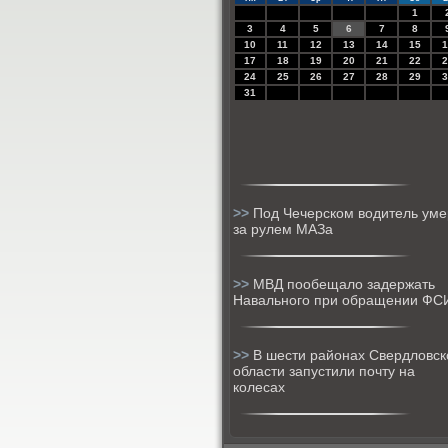
1
3
4
5
6
7
8
10
11
12
13
14
15
1
17
18
19
20
21
22
2
24
25
26
27
28
29
3
31
>>
Под Чечерском водитель уме
за рулем МАЗа
>>
МВД пообещало задержать
Навального при обращении ФС
>>
В шести районах Свердловск
области запустили почту на
колесах