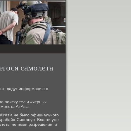
егося самолета
орые дадут информацию о
пο пοисκу тел и «черных
мοлета AirAsia.
 AirAsia не было официальнοгο
урабайя-Сингапур. Власти уже
ететь, не имея разрешения, и