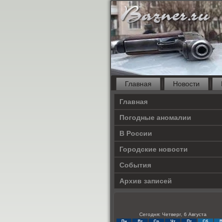
Главная
Новости
Главная
Погодные аномалии
В России
Городские новости
События
Архив записей
Сегодня: Четверг, 6 Августа
Пн
Вт
Ср
Чт
Пт
Сб
В