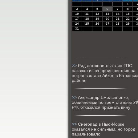
1
3
4
5
6
7
8
10
11
12
13
14
15
1
17
18
19
20
21
22
2
24
25
26
27
28
29
3
31
>>
Ряд должностных лиц ГПС
наказан из-за происшествия на
погранзаставе Айкол в Баткенск
районе
>>
Александр Емельяненко,
обвиняемый по трем статьям У
РФ, отказался признать вину
>>
Снегопад в Нью-Йорке
оказался не сильным, но город
парализовало