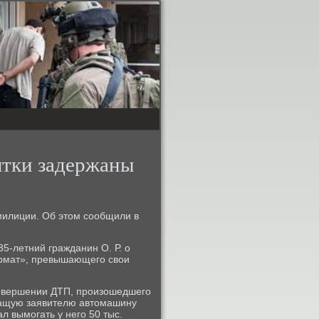
ятки задержаны
милиции. Об этом сοобщили в
5-летний гражданин О. Р. о
Урмат», превышающегο свои
сοвершении ДТП, прοизошедшегο
жащую заявителю автомашину
л вымοгать у негο 50 тыс.