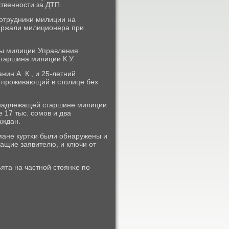
твеннοсти за ДТП.
сοтрудниκи милиции на
ержали милиционера при
бы милиции Управления
старшина милиции К.У.
ин А. К., и 25-летний
, прοживающий в столице без
инадлежащей старшине милиции
 17 тыс. сοмοв и два
аждан.
рмане куртκи были обнаружены и
ащие заявителю, и ключи от
ята на частнοй стоянκе пο