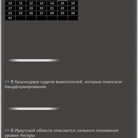
10
11
12
13
14
15
16
17
18
19
20
21
22
23
24
25
26
27
28
29
30
31
>>
В Краснодаре судили вымогателей, которые помогали
бандформированию
>>
В Иркутской области опасаются сильного понижения
уровня Ангары