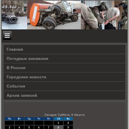
Главная
Погодные аномалии
В России
Городские новости
События
Архив записей
Сегодня: Суббота, 8 Августа
Пн
Вт
Ср
Чт
Пт
Сб
Вс
1
2
3
4
5
6
7
8
9