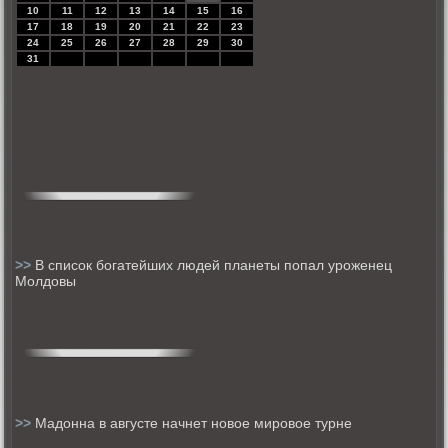
10
11
12
13
14
15
16
17
18
19
20
21
22
23
24
25
26
27
28
29
30
31
>>
В список богатейших людей планеты попал уроженец
Молдовы
>>
Мадонна в августе начнет новое мировое турне