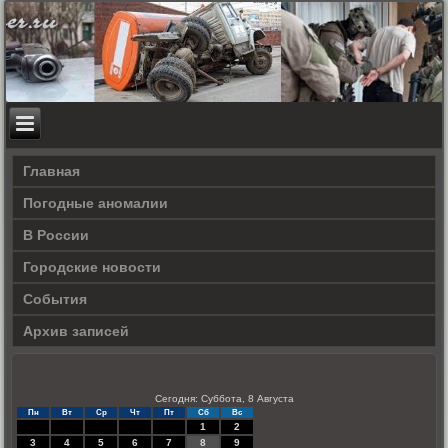
Главная
Погодные аномалии
В России
Городские новости
События
Архив записей
Сегодня: Суббота, 8 Августа
Пн
Вт
Ср
Чт
Пт
Сб
Вс
1
2
3
4
5
6
7
8
9