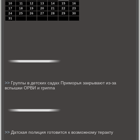
10
11
12
13
14
15
16
17
18
19
20
21
22
23
24
25
26
27
28
29
30
31
>>
Группы в детских садах Приморья закрывают из-за
вспышки ОРВИ и гриппа
>>
Датская полиция готовится к возможному теракту