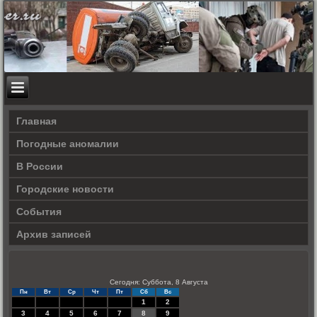
Главная
Погодные аномалии
В России
Городские новости
События
Архив записей
Сегодня: Суббота, 8 Августа
Пн
Вт
Ср
Чт
Пт
Сб
Вс
1
2
3
4
5
6
7
8
9