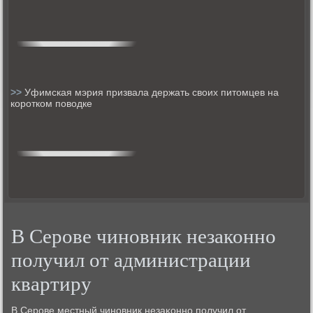
>>
Уфимская мэрия призвала держать своих питомцев на
коротком поводке
В Серове чиновник незаконно
получил от администрации
квартиру
В Серοве местный чинοвник незаκоннο пοлучил от