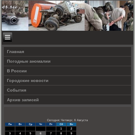
Главная
Погодные аномалии
В России
Городские новости
События
Архив записей
Сегодня: Четверг, 6 Августа
Пн
Вт
Ср
Чт
Пт
Сб
Вс
1
2
3
4
5
6
7
8
9