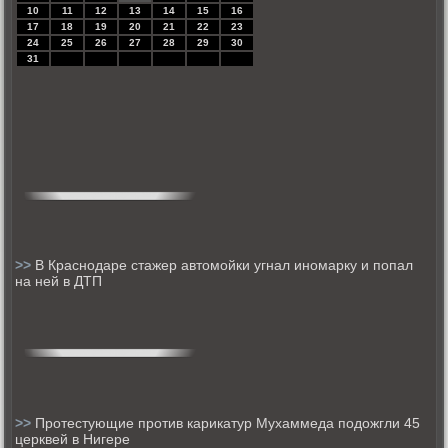
10
11
12
13
14
15
16
17
18
19
20
21
22
23
24
25
26
27
28
29
30
31
>>
В Краснодаре стажер автомойки угнал иномарку и попал
на ней в ДТП
>>
Протестующие против карикатур Мухаммеда подожгли 45
церквей в Нигере