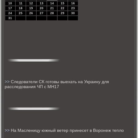
10
11
12
13
14
15
16
17
18
19
20
21
22
23
24
25
26
27
28
29
30
31
>>
Следователи СК готовы выехать на Украину для
расследования ЧП с MH17
>>
На Масленицу южный ветер принесет в Воронеж тепло