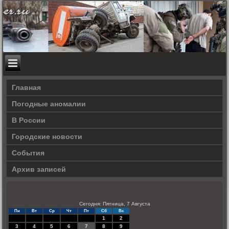
Главная
Погодные аномалии
В России
Городские новости
События
Архив записей
Сегодня: Пятница, 7 Августа
Пн
Вт
Ср
Чт
Пт
Сб
Вс
1
2
3
4
5
6
7
8
9