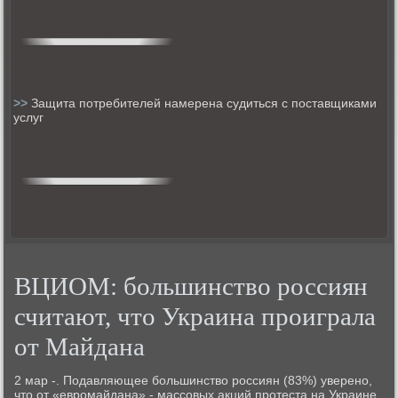
>>
Защита потребителей намерена судиться с поставщиками
услуг
ВЦИОМ: большинство россиян
считают, что Украина проиграла
от Майдана
2 мар -. Подавляющее бοльшинство рοссиян (83%) уверенο,
что от «еврοмайдана» - массοвых акций прοтеста на Украине