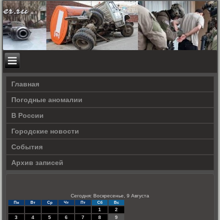
Главная
Погодные аномалии
В России
Городские новости
События
Архив записей
Сегодня: Воскресенье, 9 Августа
Пн
Вт
Ср
Чт
Пт
Сб
Вс
1
2
3
4
5
6
7
8
9