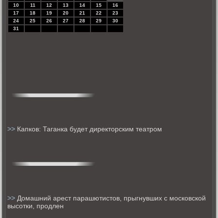
10
11
12
13
14
15
16
17
18
19
20
21
22
23
24
25
26
27
28
29
30
31
>>
Капков: Таганка будет директорским театром
>>
Домашний арест парашютистов, прыгнувших с московской
высотки, продлен