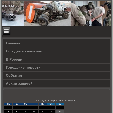
Главная
Погодные аномалии
В России
Городские новости
События
Архив записей
Сегодня: Воскресенье, 9 Августа
Пн
Вт
Ср
Чт
Пт
Сб
Вс
1
2
3
4
5
6
7
8
9