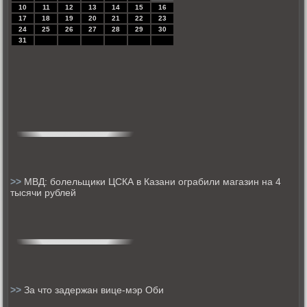
10
11
12
13
14
15
16
17
18
19
20
21
22
23
24
25
26
27
28
29
30
31
>>
МВД: болельщики ЦСКА в Казани ограбили магазин на 4
тысячи рублей
>>
За что задержан вице-мэр Оби