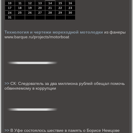
10
11
12
13
14
15
16
17
18
19
20
21
22
23
24
25
26
27
28
29
30
31
Технология и чертежи мореходной мотолодки
из фанеры
www.barque.ru/projects/motorboat
>>
СК: Следователь за два миллиона рублей обещал помочь
обвиняемому в коррупции
>>
В Уфе состоялось шествие в память о Борисе Немцове