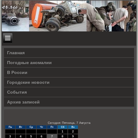
Главная
Погодные аномалии
В России
Городские новости
События
Архив записей
Сегодня: Пятница, 7 Августа
Пн
Вт
Ср
Чт
Пт
Сб
Вс
1
2
3
4
5
6
7
8
9