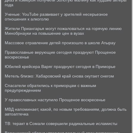
Диаз и Кэмерон получили Золотую малину как худшие актеры
года
Ученые: YouTube развивает у зрителей несерьезное
отношения к алкоголю
Жители Приангарья могут пожаловаться на горячую линию
Минобрнауки на повышение цен в вузах
Массовое отравление детей произошло в школе Атырау
Православные верующие сегодня празднуют Прощеное
воскресенье
Юбилей крейсера Варяг празднуют сегодня в Приморье
Метель близко: Хабаровский край снова окутает снегом
Спасатели обратились к приморцам с важным
предупреждением
У православных наступило Прощеное воскресенье
МВД напоминает, какой, по новым требованиям, должна быть
автоаптечка
ТВ: теракт в Сомали совершили радикальные исламисты