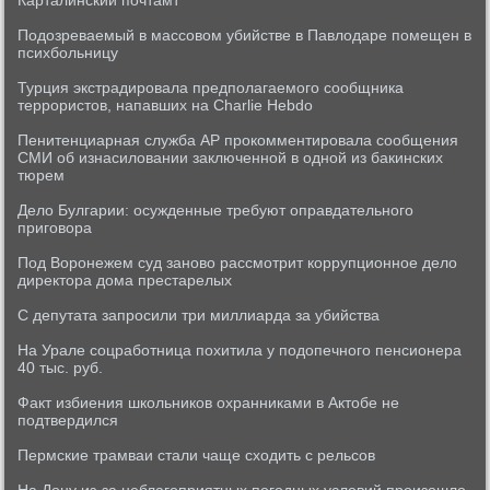
Карталинский почтамт
Подозреваемый в массовом убийстве в Павлодаре помещен в
психбольницу
Турция экстрадировала предполагаемого сообщника
террористов, напавших на Charlie Hebdo
Пенитенциарная служба АР прокомментировала сообщения
СМИ об изнасиловании заключенной в одной из бакинских
тюрем
Дело Булгарии: осужденные требуют оправдательного
приговора
Под Воронежем суд заново рассмотрит коррупционное дело
директора дома престарелых
С депутата запросили три миллиарда за убийства
На Урале соцработница похитила у подопечного пенсионера
40 тыс. руб.
Факт избиения школьников охранниками в Актобе не
подтвердился
Пермские трамваи стали чаще сходить с рельсов