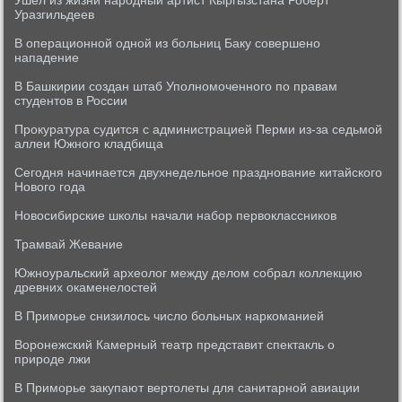
Ушел из жизни народный артист Кыргызстана Роберт
Уразгильдеев
В операционной одной из больниц Баку совершено
нападение
В Башкирии создан штаб Уполномоченного по правам
студентов в России
Прокуратура судится с администрацией Перми из-за седьмой
аллеи Южного кладбища
Сегодня начинается двухнедельное празднование китайского
Нового года
Новосибирские школы начали набор первоклассников
Трамвай Жевание
Южноуральский археолог между делом собрал коллекцию
древних окаменелостей
В Приморье снизилось число больных наркоманией
Воронежский Камерный театр представит спектакль о
природе лжи
В Приморье закупают вертолеты для санитарной авиации