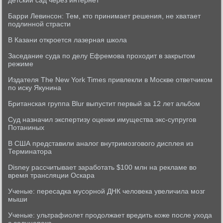
детский сад через интернет
Барри Левинсон: Тем, кто принимает решения, не хватает
подлинной страсти
В Казани откроется лазерная школа
Заседание суда по делу Ефремова проходит в закрытом
режиме
Издателя The New York Times привлекли в Москве ответчиком
по иску Якунина
Британская группа Blur выпустит первый за 12 лет альбом
Суд назначил экспертизу оценки имущества экс-супругов
Потаниных
В США представили аналог внутримозгового дисплея из
Терминатора
Disney рассчитывает заработать $100 млн на рекламе во
время трансляции Оскара
Ученые: пересадка мусорной ДНК человека увеличила мозг
мыши
Ученые: ультрафиолет продолжает вредить коже после ухода