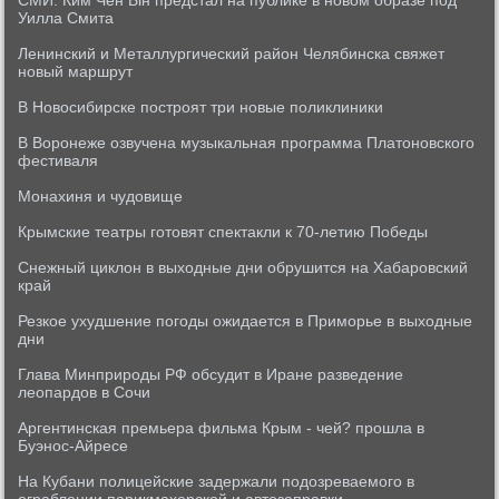
СМИ: Ким Чен Ын предстал на публике в новом образе под
Уилла Смита
Ленинский и Металлургический район Челябинска свяжет
новый маршрут
В Новосибирске построят три новые поликлиники
В Воронеже озвучена музыкальная программа Платоновского
фестиваля
Монахиня и чудовище
Крымские театры готовят спектакли к 70-летию Победы
Снежный циклон в выходные дни обрушится на Хабаровский
край
Резкое ухудшение погоды ожидается в Приморье в выходные
дни
Глава Минприроды РФ обсудит в Иране разведение
леопардов в Сочи
Аргентинская премьера фильма Крым - чей? прошла в
Буэнос-Айресе
На Кубани полицейские задержали подозреваемого в