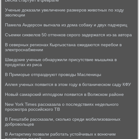
Весна стартует в феврале
Ученые доказали увеличение размеров животных по ходу
эволюции
Памела Андерсон выгнала из дома собаку и двух падчериц
Съемки сиквелов 50 оттенков серого задержатся из-за автора
В северных регионах Кыргызстана ожидаются перебои в
электроснабжении
Шведские ученые обнаружили присутствие мышьяка в
продуктах из риса
В Приморье отпразднуют проводы Масленицы
Аллея ученых появится в этом году в ботаническом саду КФУ
Новый самарский ипподром появится в Волжском районе
New York Times рассказала о последствиях недельного
просмотра российского ТВ
В Генштабе рассказали, сколько среди мобилизованных
добровольцев
В Антарктику позвали работать устойчивых к вонючим