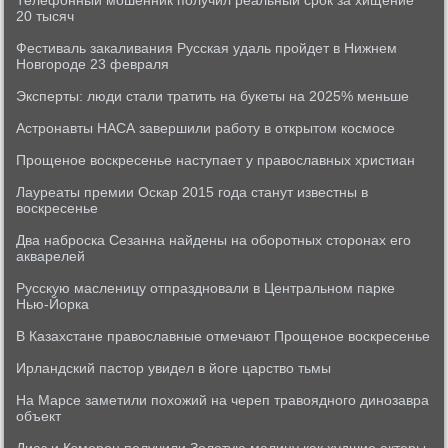
Телефонный мошенник получил реальный срок за хищение
20 тысяч
Фестиваль закаливания Русская удаль пройдет в Нижнем
Новгороде 23 февраля
Эксперты: люди стали тратить на букеты на 2025% меньше
Астронавты НАСА завершили работу в открытом космосе
Прощеное воскресенье наступает у православных христиан
Лауреаты премии Оскар 2015 года станут известны в
воскресенье
Два наброска Сезанна найдены на оборотных сторонах его
акварелей
Русскую масленицу отпраздновали в Центральном парке
Нью-Йорка
В Казахстане православные отмечают Прощеное воскресенье
Ирландский пастор увидел в йоге царство тьмы
На Марсе заметили похожий на череп травоядного динозавра
объект