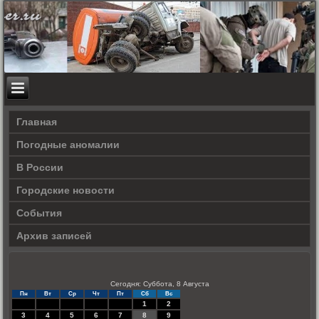
Главная
Погодные аномалии
В России
Городские новости
События
Архив записей
Сегодня: Суббота, 8 Августа
Пн
Вт
Ср
Чт
Пт
Сб
Вс
1
2
3
4
5
6
7
8
9