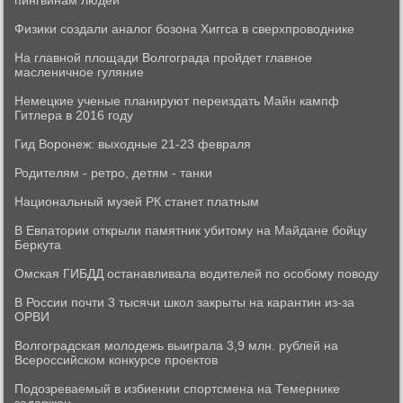
пингвинам людей
Физики создали аналог бозона Хиггса в сверхпроводнике
На главной площади Волгограда пройдет главное
масленичное гуляние
Немецкие ученые планируют переиздать Майн кампф
Гитлера в 2016 году
Гид Воронеж: выходные 21-23 февраля
Родителям - ретро, детям - танки
Национальный музей РК станет платным
В Евпатории открыли памятник убитому на Майдане бойцу
Беркута
Омская ГИБДД останавливала водителей по особому поводу
В России почти 3 тысячи школ закрыты на карантин из-за
ОРВИ
Волгоградская молодежь выиграла 3,9 млн. рублей на
Всероссийском конкурсе проектов
Подозреваемый в избиении спортсмена на Темернике