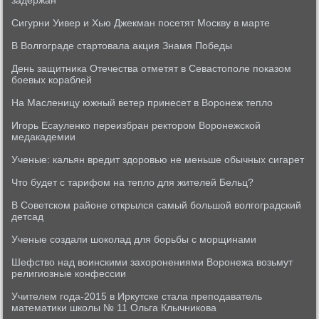
задержан
Сигурни Уивер и Хью Джекман посетят Москву в марте
В Волгограде стартовала акция Знамя Победы
День защитника Отечества отметят в Севастополе показом
боевых кораблей
На Масленицу южный ветер принесет в Воронеж тепло
Игорь Есауленко переизбран ректором Воронежской
медакадемии
Ученые: кальян вредит здоровью не меньше обычных сигарет
Что будет с тарифом на тепло для жителей Бельц?
В Советском районе открылся самый большой волгоградский
детсад
Ученые создали шоколад для борьбы с морщинами
Шефство над воинскими захоронениями Воронежа возьмут
религиозные конфессии
Учителем года-2015 в Иркутске стала преподаватель
математики школы № 11 Ольга Клычникова