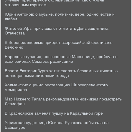
Ученые: престарелое Солнце закончит свою жизнь
мгновенным взрывом
Юрий Антонов: о музыке, политике, вере, одиночестве и
любви
Жителей Уфы приглашают отметить День защитника
Отечества
В Воронеж впервые приедет всероссийский фестиваль
Велокино
Народные гуляния, посвященные Масленице, пройдут во
всех районах Самары: расписание
Власти Екатеринбурга хотят сделать бездомных животных
полноценными жителями города
Холманских оценил реставрацию Широкореченского
мемориала
Мэр Нижнего Тагила рекомендовал чиновникам посмотреть
Левиафан
В Красноярске заменят пушку на Караульной горе
Уфимская художница Юлиана Русакова побывала на
Байконуре