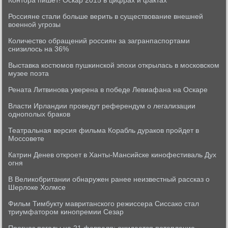
Контора пишет! Оскар 2015 в цифрах и фактах
Россияне стали больше верить в существование внешней
военной угрозы
Количество обращений россиян за загранпаспортами
снизилось на 36%
Выставка костюмов пушкинской эпохи открылась в московском
музее поэта
Рената Литвинова уверена в победе Левиафана на Оскаре
Власти Ирландии проведут референдум о легализации
однополых браков
Театральная версия фильма Корабль дураков пройдет в
Моссовете
Катрин Денев откроет в Ханты-Мансийске кинофестиваль Дух
огня
В Великобритании обнаружен ранее неизвестный рассказ о
Шерлоке Холмсе
Фильм Тимбукту мавританского режиссера Сиссако стал
триумфатором кинопремии Сезар