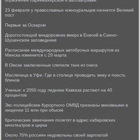
ограблении парикмахерской и автозаправки
23 февраля у православных южноуральцев начнется Великий
пост
Первые за Оскаром
Дорогостоящий внедорожник вмерз в Енисей в Саяно-
Шушенском заповеднике
Расписание международных автобусных маршрутов из
Минска изменится с 29 марта
В Омске заключенные слепили танк из снега
Масленица в Уфе: Где в столице проводить зиму и поесть
блинов
Ученые: к 2050 году ледники Кавказа растают на 40
процентов
Экс-полицейские Курортного ОМВД признаны виновными в
хищении 11 млн при обыске
Критические замечания полетят в адрес хабаровских
кинотеатров и цирка
Около 70% россиян недовольны своей зарплатой