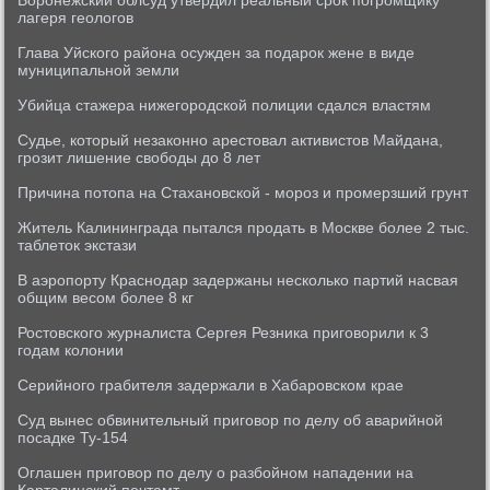
Воронежский облсуд утвердил реальный срок погромщику
лагеря геологов
Глава Уйского района осужден за подарок жене в виде
муниципальной земли
Убийца стажера нижегородской полиции сдался властям
Судье, который незаконно арестовал активистов Майдана,
грозит лишение свободы до 8 лет
Причина потопа на Стахановской - мороз и промерзший грунт
Житель Калининграда пытался продать в Москве более 2 тыс.
таблеток экстази
В аэропорту Краснодар задержаны несколько партий насвая
общим весом более 8 кг
Ростовского журналиста Сергея Резника приговорили к 3
годам колонии
Серийного грабителя задержали в Хабаровском крае
Суд вынес обвинительный приговор по делу об аварийной
посадке Ту-154
Оглашен приговор по делу о разбойном нападении на