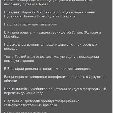
Вице-премьер Ольга Голодец вручила воронежскому
школьнику путевку в Артек
Праздник Широкая Масленица пройдет в парке имени
Пушкина в Нижнем Новгороде 22 февраля
На службу заступает кавалерия
В Казани родители назвали своих детей Илкин, Ждамал и
Малейка
На выходных изменится график движения пригородных
поездов
Театр Третий этаж открывает малую сцену в помещении
немецкого здания
В Башкирии решили выяснить, что читает молодежь
Вакцинация от клещевого энцефалита началась в Иркутской
области
Новые линейки учебников по истории войдут в федеральный
перечень до конца года
В Казани 21 февраля пройдут традиционные
сельскохозяйственные ярмарки