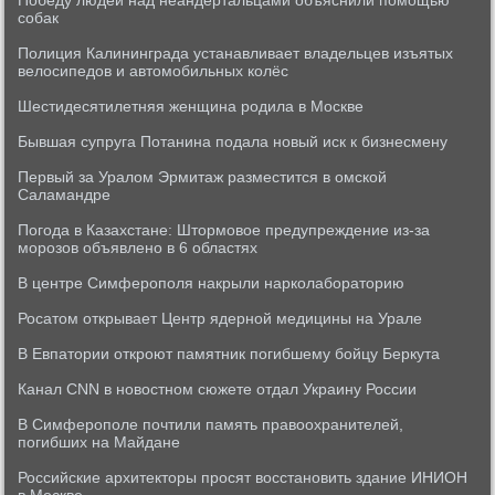
Победу людей над неандертальцами объяснили помощью
собак
Полиция Калининграда устанавливает владельцев изъятых
велосипедов и автомобильных колёс
Шестидесятилетняя женщина родила в Москве
Бывшая супруга Потанина подала новый иск к бизнесмену
Первый за Уралом Эрмитаж разместится в омской
Саламандре
Погода в Казахстане: Штормовое предупреждение из-за
морозов объявлено в 6 областях
В центре Симферополя накрыли нарколабораторию
Росатом открывает Центр ядерной медицины на Урале
В Евпатории откроют памятник погибшему бойцу Беркута
Канал CNN в новостном сюжете отдал Украину России
В Симферополе почтили память правоохранителей,
погибших на Майдане
Российские архитекторы просят восстановить здание ИНИОН