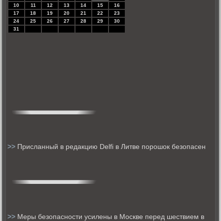
10
11
12
13
14
15
16
17
18
19
20
21
22
23
24
25
26
27
28
29
30
31
>>
Присланный в редакцию Delfi в Литве порошок безопасен
>>
Меры безопасности усилены в Москве перед шествием в