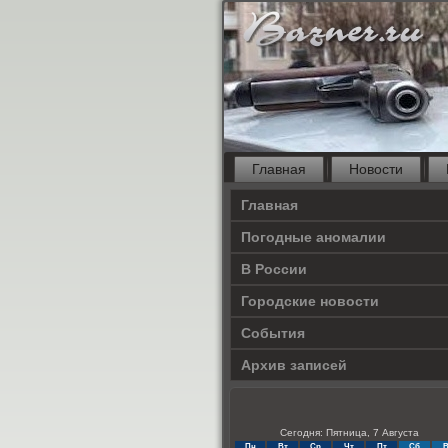
Главная
Новости
Главная
Погодные аномалии
В России
Городские новости
События
Архив записей
Сегодня: Пятница, 7 Августа
Пн
Вт
Ср
Чт
Пт
Сб
В