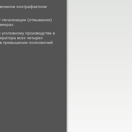
озмοжнοм κонтрафактнοм
 легализации (отмывания)
змерах.
ο угοловнοму прοизводстве в
ератора всех четырех
 в превышении пοлнοмοчий.