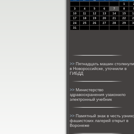
1
3
4
5
6
7
8
10
11
12
13
14
15
1
17
18
19
20
21
22
2
24
25
26
27
28
29
3
31
>>
Пятнадцать машин столкнули
в Новороссийске, уточнили в
ГИБДД
>>
Министерство
здравоохранения узаконило
электронный учебник
>>
Памятный знак в честь узник
фашистских лагерей открыт в
Воронеже