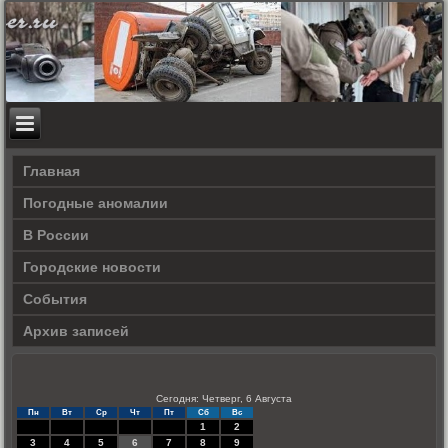
Главная
Погодные аномалии
В России
Городские новости
События
Архив записей
Сегодня: Четверг, 6 Августа
Пн
Вт
Ср
Чт
Пт
Сб
Вс
1
2
3
4
5
6
7
8
9