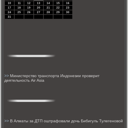
10
11
12
13
14
15
16
17
18
19
20
21
22
23
24
25
26
27
28
29
30
31
>>
Министерство транспорта Индонезии проверит
деятельность Air Asia
>>
В Алматы за ДТП оштрафовали дочь Бибигуль Тулегеновой